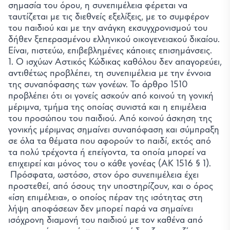
σημασία του όρου, η συνεπιμέλεια φέρεται να
ταυτίζεται με τις διεθνείς εξελίξεις, με το συμφέρον
του παιδιού και με την ανάγκη εκσυγχρονισμού του
δήθεν ξεπερασμένου ελληνικού οικογενειακού δικαίου.
Είναι, πιστεύω, επιβεβλημένες κάποιες επισημάνσεις.
1. Ο ισχύων Αστικός Κώδικας καθόλου δεν απαγορεύει,
αντιθέτως προβλέπει, τη συνεπιμέλεια με την έννοια
της συναπόφασης των γονέων. Το άρθρο 1510
προβλέπει ότι οι γονείς ασκούν από κοινού τη γονική
μέριμνα, τμήμα της οποίας συνιστά και η επιμέλεια
του προσώπου του παιδιού. Από κοινού άσκηση της
γονικής μέριμνας σημαίνει συναπόφαση και σύμπραξη
σε όλα τα θέματα που αφορούν το παιδί, εκτός από
τα πολύ τρέχοντα ή επείγοντα, τα οποία μπορεί να
επιχειρεί και μόνος του ο κάθε γονέας (ΑΚ 1516 § 1).
Πρόσφατα, ωστόσο, στον όρο συνεπιμέλεια έχει
προστεθεί, από όσους την υποστηρίζουν, και ο όρος
«ίση επιμέλεια», ο οποίος πέραν της ισότητας στη
λήψη αποφάσεων δεν μπορεί παρά να σημαίνει
ισόχρονη διαμονή του παιδιού με τον καθένα από