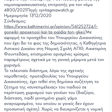
νομοπαρασκευαστικής επιτροπής για τον νόμο
4800/2021Πηγή: syntagmawatch.gr
Ημερομηνία: 17/12/2020
Σύνδεσμος:
https://www.kathimerini.gr/opinion/561252724/i-
goneiki-apoxenosi-kai-ta-paidia-ton-gkei/
Με
αφορμή το προσχέδιο του Υπουργείου Δικαιοσύνης
που έχει δει το φως της δημοσιότητας, η Καθηγήτρια
Αστικού Δικαίου στη Νομική Σχολή ΑΠΘ, Αικατερίνη
Φουντεδάκη, επισημαίνει ορισμένες κρίσιμες
παραμέτρους σχετικά με τη γονική μέριμνα μετά τον
χωρισμό.
Το τελευταίο διάστημα, λόγω της σχετικής
νομοθετικής πρωτοβουλίας του Υπουργείου
Δικαιοσύνης, έχει τεθεί στη δημόσια συζήτηση το
ζήτημα της «συνεπιμέλειας» του παιδιού σε
περίπτωση χωρισμού των γονέων του (διαζύγιο,
διάσταση, παιδί γεννημένο χωρίς γάμο
αναγνωρισμένο, του οποίου οι γονείς δεν έχουν
προσωπική σχέση). Χωρίς να διευκρινίζεται η νομική