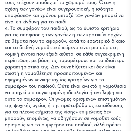
τους κι έχουν αποδεχτεί το χωρισμό τους. Όταν η
σχέση των γονέων είναι συγκρουσιακή, η ισότητα
αποφάσεων και χρόνου μεταξύ των γονέων μπορεί να
είναι επικίνδυνη για το παιδί.
4. Το συμφέρον του παιδιού, ως το ύψιστο κριτήριο
για τις αποφάσεις των γονέων ή των κρατικών αρχών
Απαραίτητα
σε θέματα που το αφορούν, κατά το εσωτερικό δίκαιο
Απαραίτητα για τη λειτουργία του ιστότοπου (session,
και τα διεθνή νομοθετικά κείμενα είναι μια αόριστη
προστασία CSRF, η ίδια η προτίμησή σας για τα cookies).
νομική έννοια που εξειδικεύεται σε κάθε συγκεκριμένη
Πάντα ενεργά.
περίπτωση, με βάση τις παραμέτρους και τα ιδιαίτερα
Analytics
χαρακτηριστικά της. Δεν συνηθίζεται και δεν είναι
Μας βοηθά να κατανοήσουμε πώς οι επισκέπτες
σωστή η νομοθέτηση προαπαιτουμένων και
χρησιμοποιούν τον ιστότοπο (Google Analytics).
αφηρημένων γενικής ισχύος κριτηρίων για το
Βίντεο YouTube
συμφέρον του παιδιού. Ούτε είναι ανεκτό η νομοθεσία
Φορτώνει τον player του YouTube όταν πατάτε
να απηχεί μια συγκεκριμένη ιδεολογία ή αντίληψη για
αναπαραγωγή σε ένα βίντεο, το οποίο ορίζει τα δικά του
cookies παρακολούθησης της Google.
αυτό το συμφέρον. Οι γνώμες ορισμένων επιστημόνων
της ψυχικής υγείας ή της πρωτοβάθμιας εκπαίδευσης
για τα πλεονεκτήματα της «ίσης» επιμέλειας δεν
μπορούν, επομένως, να οδηγήσουν σε νομοθετικούς
ορισμούς για το συμφέρον του παιδιού, αλλά πρέπει
να λαμβάνονται υπόψη σε κάθε δικαστική κρίση που