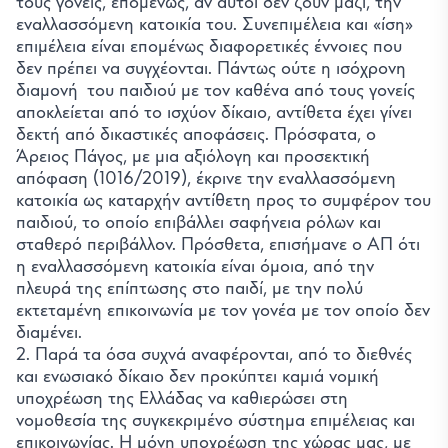
τους γονείς, επομένως, αν αυτοί δεν ζουν μαζί, την
εναλλασσόμενη κατοικία του. Συνεπιμέλεια και «ίση»
επιμέλεια είναι επομένως διαφορετικές έννοιες που
δεν πρέπει να συγχέονται. Πάντως ούτε η ισόχρονη
διαμονή του παιδιού με τον καθένα από τους γονείς
αποκλείεται από το ισχύον δίκαιο, αντίθετα έχει γίνει
δεκτή από δικαστικές αποφάσεις. Πρόσφατα, ο
Άρειος Πάγος, με μια αξιόλογη και προσεκτική
απόφαση (1016/2019), έκρινε την εναλλασσόμενη
κατοικία ως καταρχήν αντίθετη προς το συμφέρον του
παιδιού, το οποίο επιβάλλει σαφήνεια ρόλων και
σταθερό περιβάλλον. Πρόσθετα, επισήμανε ο ΑΠ ότι
η εναλλασσόμενη κατοικία είναι όμοια, από την
πλευρά της επίπτωσης στο παιδί, με την πολύ
εκτεταμένη επικοινωνία με τον γονέα με τον οποίο δεν
διαμένει.
2. Παρά τα όσα συχνά αναφέρονται, από το διεθνές
και ενωσιακό δίκαιο δεν προκύπτει καμιά νομική
υποχρέωση της Ελλάδας να καθιερώσει στη
νομοθεσία της συγκεκριμένο σύστημα επιμέλειας και
επικοινωνίας. Η μόνη υποχρέωση της χώρας μας, με