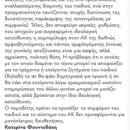
εναλλασσόμενης διαμονής του παιδιού, ενώ στην
πραγματικότητα ταυτίζονται, ατυχής διατύπωση της
δυνατότητας παράκαμψης της συνεπιμέλειας με
συμφωνία). Τέλος, δεν αποφεύγει ακραίες ρυθμίσεις,
που απηχούν μια συγκεκριμένη ιδεολογική
κατεύθυνση: η συμπερίληψη στον ΑΚ της διεθνώς
αμφισβητούμενης και πάντως αμφιλεγόμενης έννοιας
της γονεϊκής αποξένωσης είναι μια σαφής, αλλά
αχρείαστη, πολιτική θέση. Η πρόβλεψη ότι ο γονέας
με τον οποίο διαμένει το τέκνο μπορεί να αποφασίζει
για τα τρέχοντα ή επείγοντα ζητήματα του παιδιού
(δηλαδή το αν θα φάει δημητριακά για πρωινό ή αν
θα πάει στα επείγοντα λόγω τραυματισμού) «κατόπιν
ενημερώσεως του άλλου γονέα» μπορεί να μοιάζει
αστεία, αλλά βρίσκεται στην ίδια ιδεολογική
κατεύθυνση.
Ο νομοθέτης πρέπει να προσέξει· το συμφέρον του
παιδιού και το σύστημα του ΑΚ δεν προσφέρονται για
μονόπλευρες διευθετήσεις.
Κατερίνα Φουντεδάκη