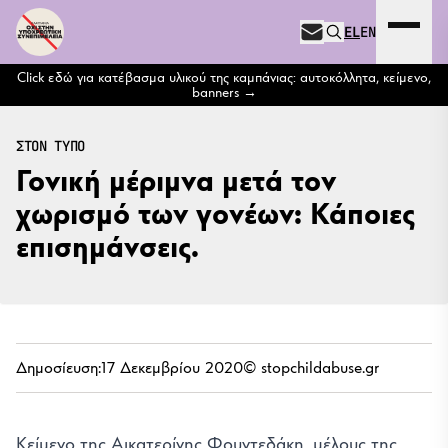
Μετάβαση στο περιεχόμενο
EL
EN
Expand 
NEWSLETTER
Click εδώ για κατέβασμα υλικού της καμπάνιας: αυτοκόλλητα, κείμενο,
banners
ΣΤΟΝ ΤΥΠΟ
Γονική μέριμνα μετά τον
χωρισμό των γονέων: Κάποιες
επισημάνσεις.
Δημοσίευση:
17 Δεκεμβρίου 2020
© stopchildabuse.gr
Κείμενο της Αικατερίνης Φουντεδάκη, μέλους της