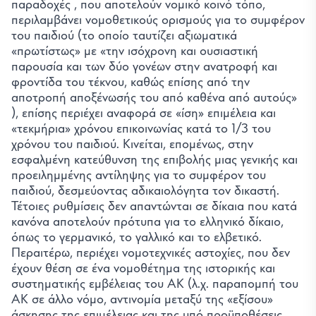
παραδοχές , που αποτελούν νομικό κοινό τόπο,
περιλαμβάνει νομοθετικούς ορισμούς για το συμφέρον
του παιδιού (το οποίο ταυτίζει αξιωματικά
«πρωτίστως» με «την ισόχρονη και ουσιαστική
παρουσία και των δύο γονέων στην ανατροφή και
φροντίδα του τέκνου, καθώς επίσης από την
αποτροπή αποξένωσής του από καθένα από αυτούς»
), επίσης περιέχει αναφορά σε «ίση» επιμέλεια και
«τεκμήρια» χρόνου επικοινωνίας κατά το 1/3 του
χρόνου του παιδιού. Κινείται, επομένως, στην
εσφαλμένη κατεύθυνση της επιβολής μιας γενικής και
προειλημμένης αντίληψης για το συμφέρον του
παιδιού, δεσμεύοντας αδικαιολόγητα τον δικαστή.
Τέτοιες ρυθμίσεις δεν απαντώνται σε δίκαια που κατά
κανόνα αποτελούν πρότυπα για το ελληνικό δίκαιο,
όπως το γερμανικό, το γαλλικό και το ελβετικό.
Περαιτέρω, περιέχει νομοτεχνικές αστοχίες, που δεν
έχουν θέση σε ένα νομοθέτημα της ιστορικής και
συστηματικής εμβέλειας του ΑΚ (λ.χ. παραπομπή του
ΑΚ σε άλλο νόμο, αντινομία μεταξύ της «εξίσου»
άσκησης της επιμέλειας και της υπό προϋποθέσεις