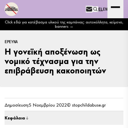
Μετάβαση στο περιεχόμενο
EL
EN
Expand 
NEWSLETTER
Click εδώ για κατέβασμα υλικού της καμπάνιας: αυτοκόλλητα, κείμενο,
banners
ΕΡΕΥΝΑ
Η γονεϊκή αποξένωση ως
νομικό τέχνασμα για την
επιβράβευση κακοποιητών
Δημοσίευση:
5 Νοεμβρίου 2022
© stopchildabuse.gr
Κεφάλαια