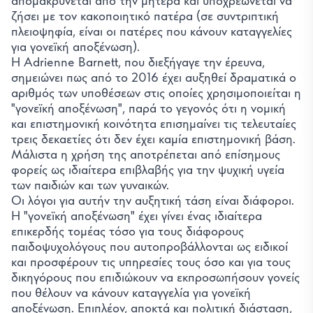
απομακρύνεται από την μητέρα και υποχρεώνεται να
ζήσει με τον κακοποιητικό πατέρα (σε συντριπτική
πλειοψηφία, είναι οι πατέρες που κάνουν καταγγελίες
για γονεϊκή αποξένωση).
Η Adrienne Barnett, που διεξήγαγε την έρευνα,
σημειώνει πως από το 2016 έχει αυξηθεί δραματικά ο
αριθμός των υποθέσεων στις οποίες χρησιμοποιείται η
"γονεϊκή αποξένωση", παρά το γεγονός ότι η νομική
και επιστημονική κοινότητα επισημαίνει τις τελευταίες
Απαραίτητα
τρεις δεκαετίες ότι δεν έχει καμία επιστημονική βάση.
Μάλιστα η χρήση της αποτρέπεται από επίσημους
Απαραίτητα για τη λειτουργία του ιστότοπου (session,
φορείς ως ιδιαίτερα επιβλαβής για την ψυχική υγεία
προστασία CSRF, η ίδια η προτίμησή σας για τα cookies).
Πάντα ενεργά.
των παιδιών και των γυναικών.
Analytics
Οι λόγοι για αυτήν την αυξητική τάση είναι διάφοροι.
Μας βοηθά να κατανοήσουμε πώς οι επισκέπτες
Η "γονεϊκή αποξένωση" έχει γίνει ένας ιδιαίτερα
χρησιμοποιούν τον ιστότοπο (Google Analytics).
επικερδής τομέας τόσο για τους διάφορους
Βίντεο YouTube
παιδοψυχολόγους που αυτοπροβάλλονται ως ειδικοί
Φορτώνει τον player του YouTube όταν πατάτε
και προσφέρουν τις υπηρεσίες τους όσο και για τους
αναπαραγωγή σε ένα βίντεο, το οποίο ορίζει τα δικά του
δικηγόρους που επιδιώκουν να εκπροσωπήσουν γονείς
cookies παρακολούθησης της Google.
που θέλουν να κάνουν καταγγελία για γονεϊκή
αποξένωση. Επιπλέον, αποκτά και πολιτική διάσταση,