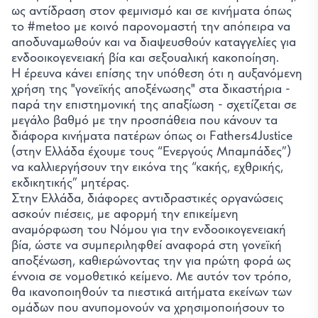
ως αντίδραση στον φεμινισμό και σε κινήματα όπως
το #metoo με κοινό παρονομαστή την απόπειρα να
αποδυναμωθούν και να διαψευσθούν καταγγελίες για
ενδοοικογενειακή βία και σεξουαλική κακοποίηση.
Η έρευνα κάνει επίσης την υπόθεση ότι η αυξανόμενη
χρήση της "γονεϊκής αποξένωσης" στα δικαστήρια -
παρά την επιστημονική της απαξίωση - σχετίζεται σε
μεγάλο βαθμό με την προσπάθεια που κάνουν τα
διάφορα κινήματα πατέρων όπως οι Fathers4Justice
(στην Ελλάδα έχουμε τους “Ενεργούς Μπαμπάδες”)
να καλλιεργήσουν την εικόνα της “κακής, εχθρικής,
εκδικητικής” μητέρας.
Στην Ελλάδα, διάφορες αντιδραστικές οργανώσεις
ασκούν πιέσεις, με αφορμή την επικείμενη
αναμόρφωση του Νόμου για την ενδοοικογενειακή
βία, ώστε να συμπεριληφθεί αναφορά στη γονεϊκή
αποξένωση, καθιερώνοντας την για πρώτη φορά ως
έννοια σε νομοθετικό κείμενο. Με αυτόν τον τρόπο,
θα ικανοποιηθούν τα πιεστικά αιτήματα εκείνων των
ομάδων που ανυπομονούν να χρησιμοποιήσουν το