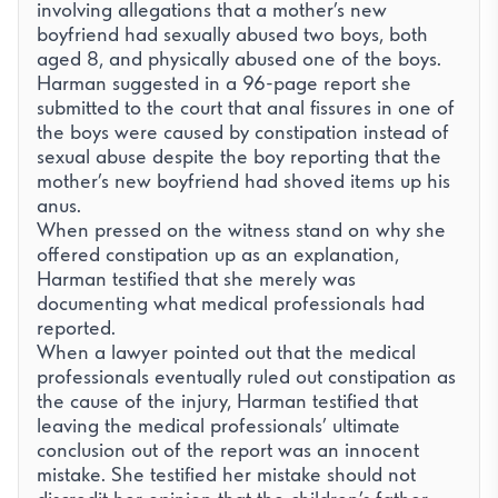
involving allegations that a mother’s new
boyfriend had sexually abused two boys, both
aged 8, and physically abused one of the boys.
Harman suggested in a 96-page report she
submitted to the court that anal fissures in one of
the boys were caused by constipation instead of
sexual abuse despite the boy reporting that the
mother’s new boyfriend had shoved items up his
anus.
When pressed on the witness stand on why she
offered constipation up as an explanation,
Harman testified that she merely was
documenting what medical professionals had
reported.
When a lawyer pointed out that the medical
Απαραίτητα
professionals eventually ruled out constipation as
the cause of the injury, Harman testified that
Απαραίτητα για τη λειτουργία του ιστότοπου (session,
προστασία CSRF, η ίδια η προτίμησή σας για τα cookies).
leaving the medical professionals’ ultimate
Πάντα ενεργά.
conclusion out of the report was an innocent
Analytics
mistake. She testified her mistake should not
Μας βοηθά να κατανοήσουμε πώς οι επισκέπτες