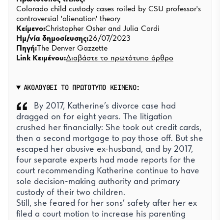
Colorado child custody cases roiled by CSU professor's
controversial 'alienation' theory
Κείμενο:
Christopher Osher and Julia Cardi
Ημ/νία δημοσίευσης:
26/07/2023
Πηγή:
The Denver Gazzette
Link Κειμένου:
Διαβάστε το πρωτότυπο άρθρο
ΑΚΟΛΟΥΘΕΙ ΤΟ ΠΡΩΤΟΤΥΠΟ ΚΕΙΜΕΝΟ:
By 2017, Katherine’s divorce case had
dragged on for eight years. The litigation
crushed her financially: She took out credit cards,
then a second mortgage to pay those off. But she
escaped her abusive ex-husband, and by 2017,
four separate experts had made reports for the
court recommending Katherine continue to have
sole decision-making authority and primary
custody of their two children.
Still, she feared for her sons’ safety after her ex
filed a court motion to increase his parenting