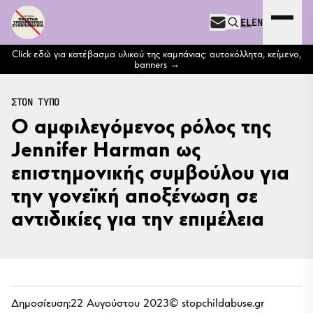
Μετάβαση στο περιεχόμενο
EL
EN
Expand 
NEWSLETTER
Click εδώ για κατέβασμα υλικού της καμπάνιας: αυτοκόλλητα, κείμενο,
banners
ΣΤΟΝ ΤΥΠΟ
Ο αμφιλεγόμενος ρόλος της
Jennifer Harman ως
επιστημονικής συμβούλου για
την γονεϊκή αποξένωση σε
αντιδικίες για την επιμέλεια
Δημοσίευση:
22 Αυγούστου 2023
© stopchildabuse.gr