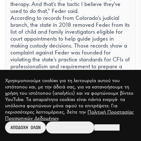
therapy. And that's the tactic I believe they've
used to do that,” Feder said.
According to records from Colorado’s judicial
branch, the state in 2018 removed Feder from its
list of child and family investigators eligible for
court appointments to help guide judges in
making custody decisions. Those records show a
complaint against Feder was founded for
violating the state’s practice standards for CFIs of
professionalism and requirement to prepare a
“clear, concise and timely” report.
In an interview, Feder said patient confidentiality
Χρησιμοποιούμε cookies για τη λειτουργία αυτού του
ιστότοπου και, με την άδειά σας, για να κατανοήσουμε τη
barred her from commenting on the Underwood
χρήση του ιστότοπου (analytics) και να φορτώνουμε βίντεο
case. She said her removal from the rosters of
YouTube. Τα απαραίτητα cookies είναι πάντα ενεργά· τα
CFIs should not bar her from continuing to
υπόλοιπα φορτώνουν μόνο αφού το επιτρέψετε. Για
accept court appointments as a reunification
περισσότερες λεπτομέρειες, δείτε την
Πολιτική Προστασίας
therapist because those roles are “not related at
Προσωπικών Δεδομένων
.
all.” She added that the change in state law the
ΑΠΟΔΟΧΗ ΟΛΩΝ
ΜΟΝΟ ΑΠΑΡΑΙΤΗΤΑ
ΠΡΟΣΑΡΜΟΓΗ
legislature passed this year was “bad and
ridiculous.”