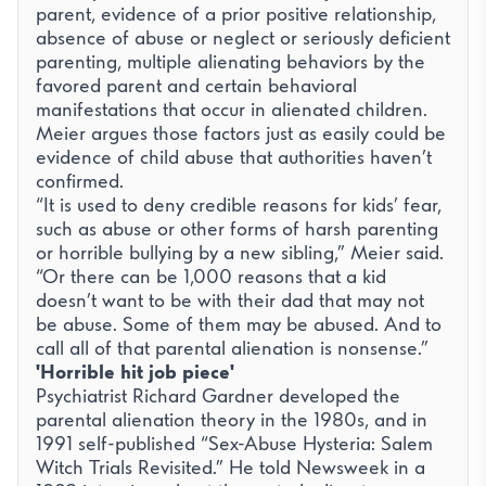
parent, evidence of a prior positive relationship,
absence of abuse or neglect or seriously deficient
parenting, multiple alienating behaviors by the
favored parent and certain behavioral
manifestations that occur in alienated children.
Meier argues those factors just as easily could be
evidence of child abuse that authorities haven’t
confirmed.
“It is used to deny credible reasons for kids’ fear,
such as abuse or other forms of harsh parenting
or horrible bullying by a new sibling,” Meier said.
“Or there can be 1,000 reasons that a kid
doesn’t want to be with their dad that may not
be abuse. Some of them may be abused. And to
call all of that parental alienation is nonsense.”
'Horrible hit job piece'
Psychiatrist Richard Gardner developed the
parental alienation theory in the 1980s, and in
1991 self-published “Sex-Abuse Hysteria: Salem
Witch Trials Revisited.” He told Newsweek in a