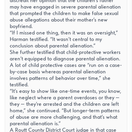
discredit her opinion that the children’s father
χρησιμοποιούν τον ιστότοπο (Google Analytics).
may have engaged in severe parental alienation
Βίντεο YouTube
that prompted the children to make false sexual
Φορτώνει τον player του YouTube όταν πατάτε
abuse allegations about their mother’s new
αναπαραγωγή σε ένα βίντεο, το οποίο ορίζει τα δικά του
boyfriend.
cookies παρακολούθησης της Google.
“If I missed one thing, then it was an oversight,”
Harman testified. “It wasn’t central to my
conclusion about parental alienation.”
She further testified that child-protective workers
aren’t equipped to diagnose parental alienation.
A lot of child protective cases are “run on a case-
by-case basis whereas parental alienation
involves patterns of behavior over time,” she
testified.
“It’s easy to show like one-time events, you know,
like neglect where a parent overdoses or they —
they — they’re arrested and the children are left
home,” she continued. “But longer-term patterns
of abuse are more challenging, and that’s what
parental alienation is.”
A Routt County District Court judge in that case